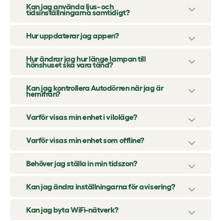
Kan jag använda ljus- och
tidsinställningarna samtidigt?
Hur uppdaterar jag appen?
Hur ändrar jag hur länge lampan till
hönshuset ska vara tänd?
Kan jag kontrollera Autodörren när jag är
hemifrån?
Varför visas min enhet i viloläge?
Varför visas min enhet som offline?
Behöver jag ställa in min tidszon?
Kan jag ändra inställningarna för avisering?
Kan jag byta WiFi-nätverk?