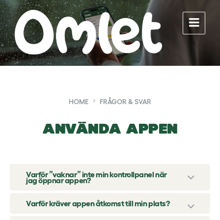
Skip
Skip
Skip
to
to
to
content
main
footer
navigation
HOME
FRÅGOR & SVAR
Använda appen
Varför ”vaknar” inte min kontrollpanel när
jag öppnar appen?
Varför kräver appen åtkomst till min plats?