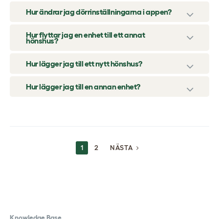
Hur ändrar jag dörrinställningarna i appen?
Hur flyttar jag en enhet till ett annat
hönshus?
Hur lägger jag till ett nytt hönshus?
Hur lägger jag till en annan enhet?
INLÄGGSNAVIGERING
1
2
NÄSTA
Knowledge Base