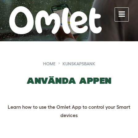
Skip
Skip
Skip
to
to
to
content
main
footer
navigation
HOME
KUNSKAPSBANK
Använda appen
Learn how to use the Omlet App to control your Smart
devices